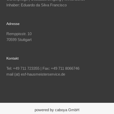
Inhaber: Eduardo da Silva Francisco
Adresse
Remppisstr. 10
70599 Stuttgart
Kontakt
Tel: +49 711 723355 | Fax: +49 711 8066746
mail (at) esf-hausmeisterservice.de
powered by caboya GmbH