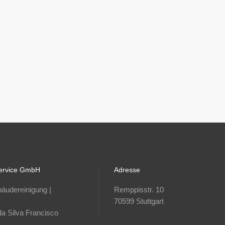
ervice GmbH
Adresse
bäudereinigung |
Remppisstr. 10
70599 Stuttgart
da Silva Francisco