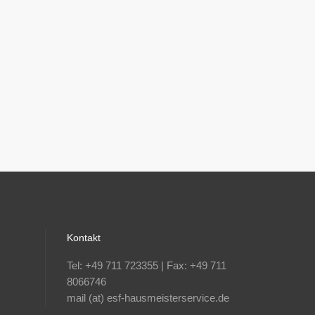
Kontakt
Tel: +49 711 723355 | Fax: +49 711
8066746
mail (at) esf-hausmeisterservice.de